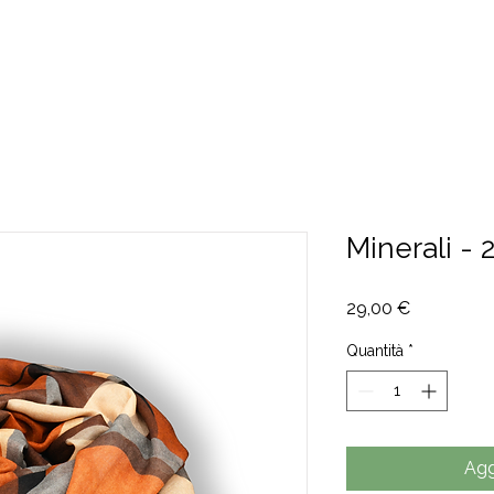
CHI SIAMO
CONTATTI
Minerali -
Prezzo
29,00 €
Quantità
*
Agg