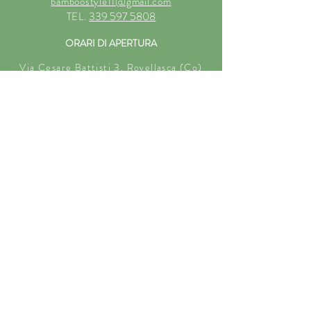
bamboostyle11@gmail.com
339 597 5808
TEL.
ORARI DI APERTURA
Via Cesare Battisti 3, Rovellasca (Co)
Dal 10 novembre al 31 gennaio
9:30-12:30/15:30-19:30 dal martedì al
sabato
INFORMAZIONI AZIENDALI
BAMBOO STYLE DI MICHELA DI
SALVO
Codice fiscale DSLMHL61B66G273B
Partita IVA 03696820137
Bamboo Style 2025, Designed by Orpheus